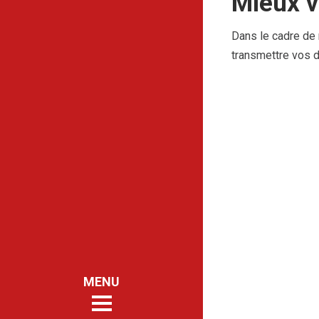
Mieux v
Dans le cadre de
transmettre vos d
ACCUEIL
PRESENTATION
TRAVAIL TEMPORAIRE
GARDIENNAGE
NETTOYAGE
SERVICE CLIENTS